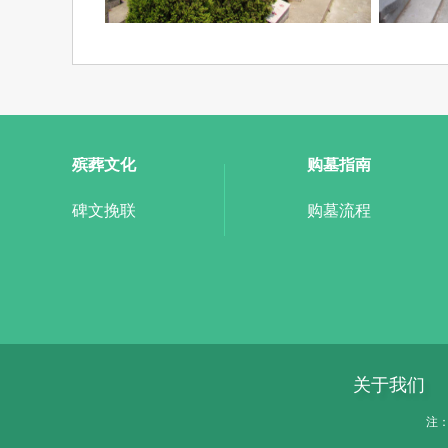
殡葬文化
购墓指南
碑文挽联
购墓流程
关于我们
注：