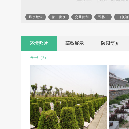
风水绝佳
依山傍水
交通便利
园林式
山水如
环境照片
墓型展示
陵园简介
全部（2）