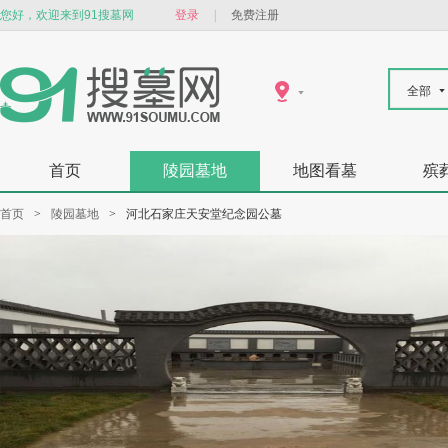
您好，欢迎来到91搜墓网
登录
|
免费注册
全部
首页
陵园墓地
地图看墓
殡
首页
>
陵园墓地
>
河北石家庄天安堂纪念园公墓