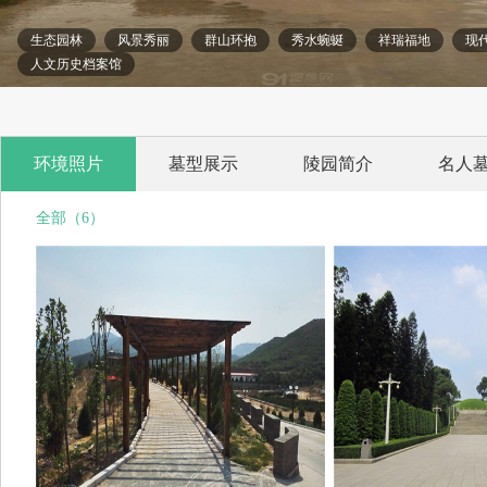
生态园林
风景秀丽
群山环抱
秀水蜿蜒
祥瑞福地
现
人文历史档案馆
环境照片
墓型展示
陵园简介
名人
全部（6）