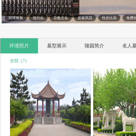
环境幽雅
现代化
宗教文化
皇家风范
性价比高
免费
环境照片
墓型展示
陵园简介
名人
全部（7）