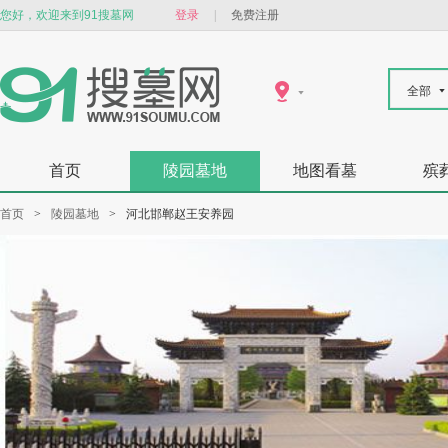
您好，欢迎来到91搜墓网
登录
|
免费注册
全部
首页
陵园墓地
地图看墓
殡
首页
>
陵园墓地
>
河北邯郸赵王安养园