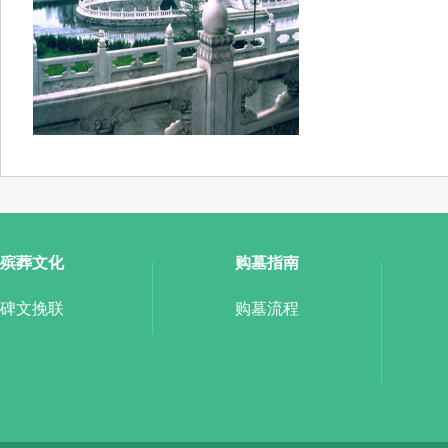
殡葬文化
购墓指南
碑文挽联
购墓流程